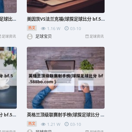
布莱顿VS富勒姆比赛预测{球探足球比分 bf.588bo.com }
美因茨VS法兰克福{球探足球比分 bf.588bo.com }
热文
1.16 W
03-10
足球宝贝
足球资讯
足球资讯
莱比锡对科隆比分{球探足球比分 bf.588bo.com }
英格兰顶级联赛射手榜{球探足球比分 bf.588bo.com }
热文
1.21 W
03-10
足球宝贝