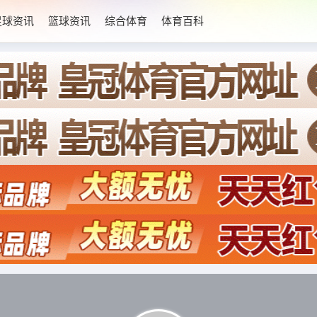
足球资讯
篮球资讯
综合体育
体育百科