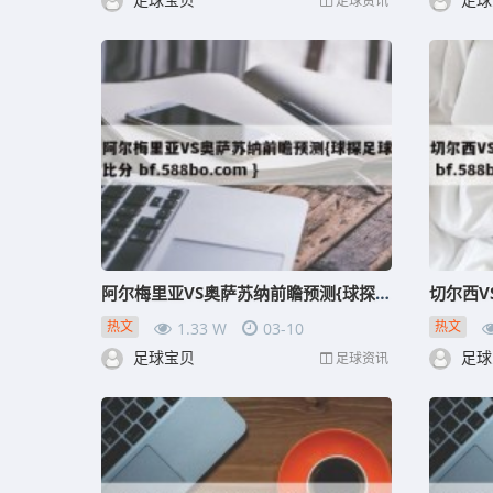
足球资讯
阿尔梅里亚VS奥萨苏纳前瞻预测{球探足球比分 bf.588bo.com }
热文
热文
1.33 W
03-10
足球宝贝
足球
足球资讯