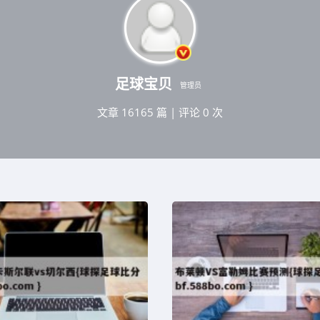
足球宝贝
管理员
文章 16165 篇
|
评论 0 次