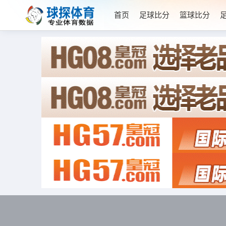
首页
足球比分
篮球比分