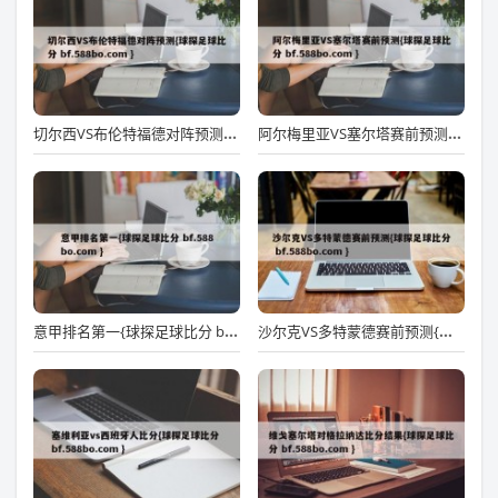
切尔西VS布伦特福德对阵预测{球探足球比分 bf.588bo.com }
阿尔梅里亚VS塞尔塔赛前预测{球探足球比分 bf.588bo.com }
意甲排名第一{球探足球比分 bf.588bo.com }
沙尔克VS多特蒙德赛前预测{球探足球比分 bf.588bo.com }