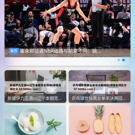
崔永熙谈进NBA道路与前辈不同：姚易百年一遇
推荐
新疆伊力王酒vs辽宁本钢竞彩预测{球探足球比分 bf.588bo.com }
乒乓球世锦赛女单半决赛回放{球探足球比分 bf.588bo.com }