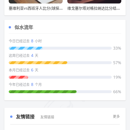
塞维利亚vs西班牙人比分{球探足球比分 bf.588bo.com }
维戈塞尔塔对格拉纳达比分结果{球探足球比分 bf.588bo.com }
似水流年
8
今日已经过去
小时
33%
4
这周已经过去
天
57%
6
本月已经过去
天
19%
8
今年已经过去
个月
66%
友情链接
更多
友情链接