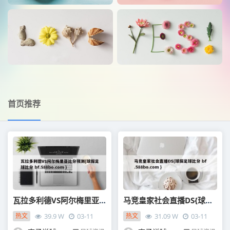
首页推荐
瓦拉多利德VS阿尔梅里亚比分预测{球探足球比分 bf.588bo.com }
马竞皇家社会直播DS{球探足球比分 bf.588bo.com }
热文
热文
39.9 W
03-11
31.09 W
03-11