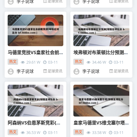
李子说球
李子说球
足球资讯
足球资讯
马德里竞技VS皇家社会前瞻预测{球探足球比分 bf.588bo.com }
埃弗顿对布莱顿比分预测{球探足球比分 bf.588bo.com }
热文
热文
29.61 W
03-11
34.46 W
03-11
李子说球
李子说球
足球资讯
足球资讯
阿森纳VS伯恩茅斯竞彩{球探足球比分 bf.588bo.com }
皇家马德里VS维戈塞尔塔{球探足球比分 bf.588bo.com }
热文
热文
36.53 W
03-11
33.58 W
03-11