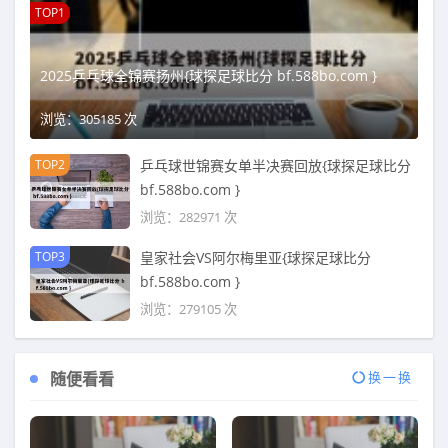
TOP1
2025乒乓球全锦赛扬州{球探足球比分 bf.588bo.com }
浏览：305185 次
TOP2
乒乓球世锦赛女单半决赛回放{球探足球比分
bf.588bo.com }
浏览：282971 次
TOP3
皇家社会VS阿尔梅里亚{球探足球比分
bf.588bo.com }
浏览：279105 次
随便看看
换一换