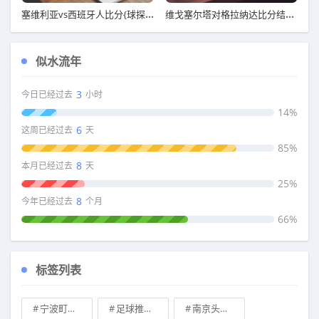
塞维利亚vs西班牙人比分{球探足球比分 bf.588bo.com }
维戈塞尔塔对格拉纳达比分结果{球探足球比分 bf.588bo.com }
似水流年
3
今日已经过去
小时
14%
6
这周已经过去
天
85%
8
本月已经过去
天
25%
8
今年已经过去
个月
66%
标签列表
宁波町渥vs广州龙狮胜负预测
足球推荐今日实单推荐
南京头排苏酒vs山西汾酒股份胜负预测