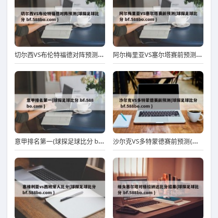
切尔西VS布伦特福德对阵预测{球探足球比分 bf.588bo.com }
阿尔梅里亚VS塞尔塔赛前预测{球探足球比分 bf.588bo.com }
意甲排名第一{球探足球比分 bf.588bo.com }
沙尔克VS多特蒙德赛前预测{球探足球比分 bf.588bo.com }