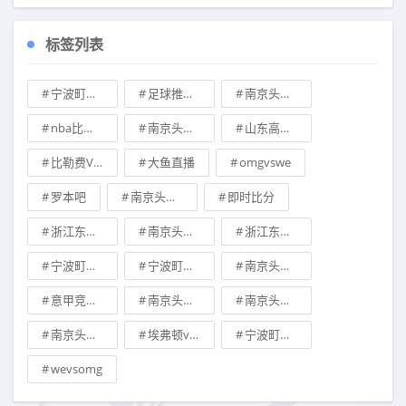
标签列表
宁波町渥vs广州龙狮胜负预测
足球推荐今日实单推荐
南京头排苏酒vs山西汾酒股份胜负预测
nba比分直播
南京头排苏酒vs广东华南虎比分预测
山东高速vs宁波町渥预测
比勒费VS纽伦堡
大鱼直播
omgvswe
罗本吧
南京头排苏酒vs浙江东阳光分析预测
即时比分
浙江东阳光vs南京头排苏酒分析预测
南京头排苏酒vs浙江东阳光预测
浙江东阳光vs南京头排苏酒预测
宁波町渥vs新疆伊力王酒预测
宁波町渥vs山西汾酒股份预测
南京头排苏酒vs辽宁本钢比分预测
意甲竞彩推荐
南京头排苏酒vs天津先行者竞彩预测
南京头排苏酒vs浙江东阳光比分预测
南京头排苏酒vs山西汾酒股份分析预测
埃弗顿vs热刺
宁波町渥vs九台农商银行预测
wevsomg