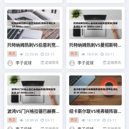
托特纳姆热刺VS伯恩利竞彩{球探足球比分 bf.588bo.com }
托特纳姆热刺VS曼彻斯特联阵容预测{球探足球比分 bf.588bo.com }
热文
热文
33.59 W
03-11
18.9 W
03-11
李子说球
李子说球
足球资讯
足球资讯
波鸿VS门兴格拉德巴赫赛前预测{球探足球比分 bf.588bo.com }
纽卡斯尔联VS埃弗顿阵容预测{球探足球比分 bf.588bo.com }
热文
热文
18.99 W
03-11
18.13 W
03-11
李子说球
李子说球
足球资讯
足球资讯