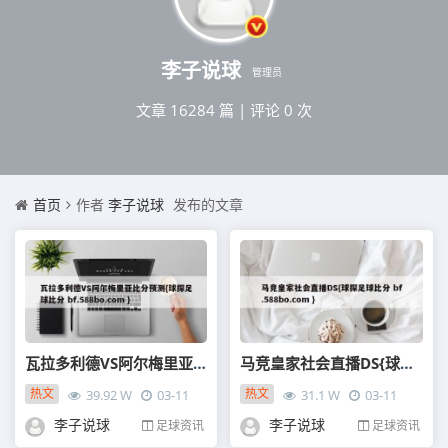
李子说球
管理员
文章 16284 篇
|
评论 0 次
首页
作者
李子说球
发布的文章
瓦拉多利德VS阿尔梅里亚比分预测{球探足球比分 bf.588bo.com }
马竞皇家社会直播DS{球探足球比分 bf.588bo.com }
热文
热文
39.92 W
03-11
31.1 W
03-11
李子说球
李子说球
足球资讯
足球资讯