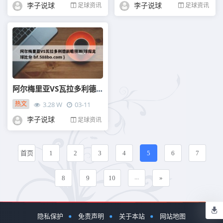
李子说球
李子说球
足球资讯
足球资讯
阿尔梅里亚VS瓦拉多利德前瞻预测{球探足球比分 bf.588bo.com }
热文
3.28 W
03-11
李子说球
足球资讯
首页
1
2
3
4
5
6
7
...
8
9
10
»
隐私保护
免责声明
关于本站
网站地图