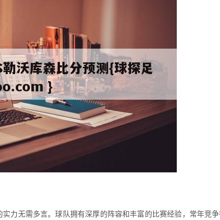
黑的实力无需多言。球队拥有深厚的阵容和丰富的比赛经验，常年竞争