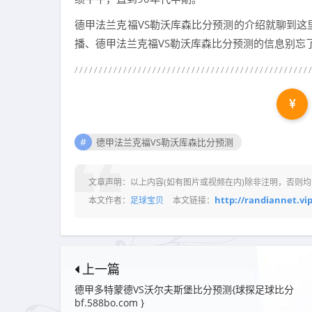
德甲法兰克福VS勒沃库森比分预测的介绍就聊到
播、德甲法兰克福VS勒沃库森比分预测的信息别忘
德甲法兰克福VS勒沃库森比分预测
文章声明：以上内容(如有图片或视频在内)除非注明，否则均
http://randiannet.vi
本文作者：
足球宝贝
本文链接：
上一篇
德甲多特蒙德VS沃尔夫斯堡比分预测{球探足球比分
bf.588bo.com }