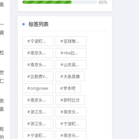
66%
差
标签列表
一
赛
宁波町渥vs广州龙狮胜负预测
足球推荐今日实单推荐
检
南京头排苏酒vs山西汾酒股份胜负预测
nba比分直播
南京头排苏酒vs广东华南虎比分预测
山东高速vs宁波町渥预测
世
比勒费VS纽伦堡
大鱼直播
仁
omgvswe
罗本吧
南京头排苏酒vs浙江东阳光分析预测
即时比分
依
喜
浙江东阳光vs南京头排苏酒分析预测
南京头排苏酒vs浙江东阳光预测
浙江东阳光vs南京头排苏酒预测
宁波町渥vs新疆伊力王酒预测
有
宁波町渥vs山西汾酒股份预测
南京头排苏酒vs辽宁本钢比分预测
的