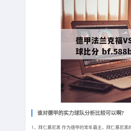
谁对德甲的实力球队分析比较可以啊?
1、拜仁慕尼黑 作为德甲的常年霸主，拜仁慕尼