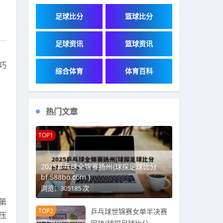
足球比分
篮球比分
足球资讯
篮球资讯
巧
综合体育
体育百科
热门文章
TOP1
2025乒乓球全锦赛扬州{球探足球比分
bf.588bo.com }
浏览：305185 次
第
TOP2
乒乓球世锦赛女单半决赛
压