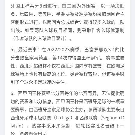
牙国王杯共分8圈进行，首三圈为外围赛，以一场决胜
负，第四圈、第五圈、半准决赛及准决赛均采取两回合主
客制形式进行，以两回合总成绩合计取得较多入球的一队
出线。如果两队入球数目相同，则采取作客入球优惠制
（作客球队的入球数目双计）。
5、最近赛事：在2022/2023赛季，巴塞罗那以3-1的比
分击败皇家马德里，第14次夺得国王杯冠军。 赛事重要
性：西班牙超级杯不仅在西班牙国内享有盛誉，在欧洲足
球赛场上也具有极高的地位。尽管赛程较短，但该赛事吸
引了全球众多足球迷的关注。
6、西甲国王杯赛程比分因每年的比赛而异，无法提供确
切的赛程和比分信息。西甲国王杯是西班牙足球的一项重
要赛事，由西班牙皇家足球协会主办，参赛球队主要来自
西班牙足球甲级联赛（La Liga）和乙级联赛（Segunda D
ivisin）。该赛事采用淘汰制，每轮比赛胜者晋级下一
轮，负者淘汰出局。