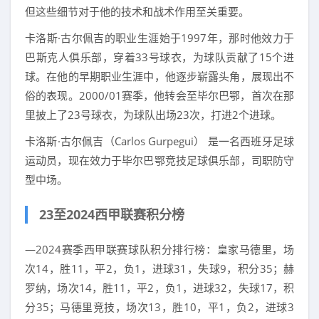
但这些细节对于他的技术和战术作用至关重要。
卡洛斯·古尔佩吉的职业生涯始于1997年，那时他效力于
巴斯克人俱乐部，穿着33号球衣，为球队贡献了15个进
球。在他的早期职业生涯中，他逐步崭露头角，展现出不
俗的表现。2000/01赛季，他转会至毕尔巴鄂，首次在那
里披上了23号球衣，为球队出场23次，打进2个进球。
卡洛斯·古尔佩吉（Carlos Gurpegui） 是一名西班牙足球
运动员，现在效力于毕尔巴鄂竞技足球俱乐部，司职防守
型中场。
23至2024西甲联赛积分榜
—2024赛季西甲联赛球队积分排行榜：皇家马德里，场
次14，胜11，平2，负1，进球31，失球9，积分35；赫
罗纳，场次14，胜11，平2，负1，进球32，失球17，积
分35；马德里竞技，场次13，胜10，平1，负2，进球3