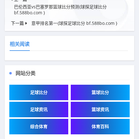
巴伦西亚vs巴塞罗那篮球比分预测{球探足球比分
bf.588bo.com }
下一篇
意甲排名第一{球探足球比分 bf.588bo.com }
相关阅读
网站分类
足球比分
篮球比分
足球资讯
篮球资讯
综合体育
体育百科