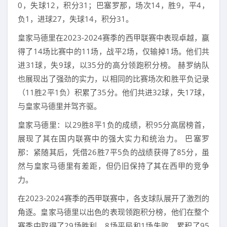
0，失球12，积分31；巴塞罗那，场次14，胜9，平4，
负1，进球27，失球14，积分31。
皇家马德里在2023-2024赛季的西甲联赛中表现卓越，赢
得了14场比赛中的11场，战平2场，仅输掉1场。他们共
进31球，失9球，以35分的高分领跑积分榜。 赫罗纳队
也展现出了强劲的实力，以相同的比赛场次和胜平负记录
（11胜2平1负）积累了35分。他们共进32球，失17球，
与皇家马德里并驾齐驱。
皇家马德里：以29胜8平1负的成绩，积95分高居榜首，
展现了其在国内联赛中的强大实力和统治力。 巴塞罗
那：紧随其后，凭借26胜7平5负的战绩获得了85分，虽
然与皇家马德里有差距，但仍旧保持了其在西甲的竞争
力。
在2023-2024赛季的西甲联赛中，各支球队展开了激烈的
角逐。皇家马德里以出色的表现领跑积分榜，他们在整个
赛季中取得了29场胜利、8场平局和1场失败，累积了95