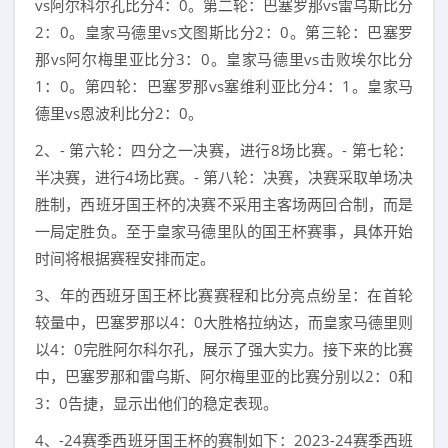
vs阿尔科尔孔比分4：0。第二轮：巴塞罗那vs雷乌斯比分
2：0。皇家马德里vs文图斯比分2：0。第三轮：巴塞罗
那vs阿尔梅里亚比分3：0。皇家马德里vs击败埃尔比分
1：0。第四轮：巴塞罗那vs塞维利亚比分4：1。皇家马
德里vs恩波利比分2：0。
2、- 第六轮：四分之一决赛，进行8场比赛。- 第七轮：
半决赛，进行4场比赛。- 第八轮：决赛，决赛采取单场决
胜制，西班牙国王杯的决赛不采用主客场两回合制，而是
一局定胜负。至于皇家马德里队的国王杯赛事，具体开始
时间将根据赛程安排而定。
3、年的西班牙国王杯比赛赛程和比分亮点纷呈：在首轮
较量中，巴塞罗那以4：0大胜格拉纳达，而皇家马德里则
以4：0完胜阿尔科尔孔，展示了强大实力。接下来的比赛
中，巴塞罗那和雷乌斯、阿尔梅里亚的比赛分别以2：0和
3：0告捷，显示出他们的稳定表现。
4、-24赛季西班牙国王杯的赛制如下：2023-24赛季西班