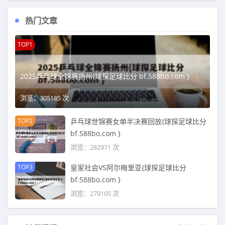
热门文章
TOP1
2025乒乓球全锦赛扬州{球探足球比分 bf.588bo.com }
浏览：305185 次
TOP2
乒乓球世锦赛女单半决赛回放{球探足球比分
bf.588bo.com }
浏览：282971 次
TOP3
皇家社会VS阿尔梅里亚{球探足球比分
bf.588bo.com }
浏览：279105 次