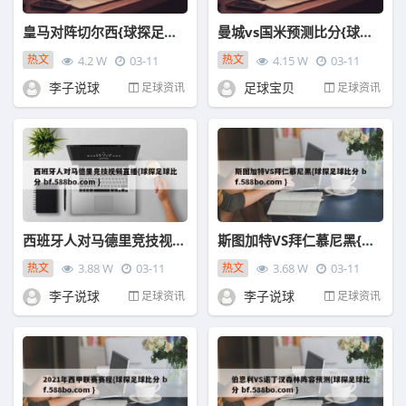
皇马对阵切尔西{球探足球比分 bf.588bo.com }
曼城vs国米预测比分{球探足球比分 bf.588bo.com }
热文
热文
4.2 W
03-11
4.15 W
03-11
李子说球
足球宝贝
足球资讯
足球资讯
西班牙人对马德里竞技视频直播{球探足球比分 bf.588bo.com }
斯图加特VS拜仁慕尼黑{球探足球比分 bf.588bo.com }
热文
热文
3.88 W
03-11
3.68 W
03-11
李子说球
李子说球
足球资讯
足球资讯