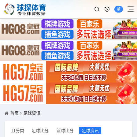
繁
首页
足球资讯
分类
足球比分
篮球比分
足球资讯