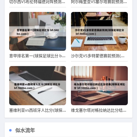
切尔西VS布伦特福德对阵预测{球探足球比分 bf.588bo.com }
阿尔梅里亚VS塞尔塔赛前预测{球探足球比分 bf.588bo.com }
意甲排名第一{球探足球比分 bf.588bo.com }
沙尔克VS多特蒙德赛前预测{球探足球比分 bf.588bo.com }
塞维利亚vs西班牙人比分{球探足球比分 bf.588bo.com }
维戈塞尔塔对格拉纳达比分结果{球探足球比分 bf.588bo.com }
似水流年