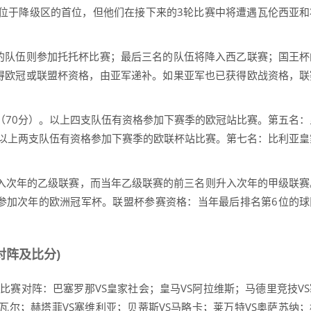
前位于降级区的首位，但他们在接下来的3轮比赛中将遭遇瓦伦西亚和
的队伍则参加托托杯比赛；最后三名的队伍将降入西乙联赛；国王杯
得欧冠或联盟杯资格，由亚军递补。如果亚军也已获得欧战资格，联
。
（70分）。以上四支队伍有资格参加下赛季的欧冠站比赛。第五名：
。以上两支队伍有资格参加下赛季的欧联杯站比赛。第七名：比利亚皇
降入次年的乙级联赛，而当年乙级联赛的前三名则升入次年的甲级联赛
参加次年的欧洲冠军杯。联盟杯参赛资格：当年最后排名第6位的球
对阵及比分)
6日 比赛对阵：巴塞罗那VS皇家社会；皇马VS阿拉维斯；马德里竞技V
瓦尔；赫塔菲VS塞维利亚；贝蒂斯VS马略卡；莱万特VS奥萨苏纳；