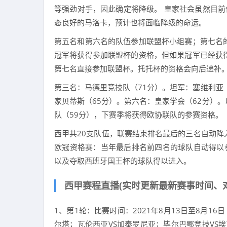
等强劲对手，因此确定将降级。 皇家社会虽然目
态良好的马洛卡，预计也将面临降级的命运。
第五名和第六名的队伍参加联盟杯小组赛；第七名
冠军将获得参加联盟杯的资格，但如果冠军已经获
第七名直接参加联盟杯。托托杯的资格会向后递补
第三名：马德里竞技队（71分）。坦军：塞维利亚
家贝蒂斯（65分）。第六名：皇家学会（62分）
队（59分），下赛季将获得欧协联队的参赛资格。
西甲共20支队伍，联赛结束排名最后的三名自动
欧冠资格赛：当年最后排名前四名的球队自动得以
以及夺取西班牙国王杯的球队得以进入。
西甲赛程直播(实时更新最新赛事时间、
1、第1轮：比赛时间：2021年8月13日至8月1
尔塔；瓦伦西亚VS加泰罗尼亚；毕尔巴鄂竞技VS埃