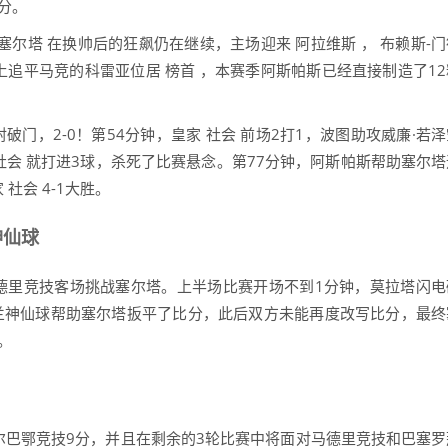
分。
塞尔塔 在换帅后的狂飙仍在继续，主场迎来 阿拉维斯 ， 布赖斯-门
榜 上追平马竞的科雷亚位居 榜首 ，本赛季阿斯帕斯已经直接制造了1
门，2-0！第54分钟，皇家 社会 前场2打1，波图助攻威廉·若泽
 社会 就打进3球，杀死了比赛悬念。第77分钟，阿斯帕斯帮助塞尔塔
社会 4-1大胜。
神仙球
，马德里竞技客场挑战塞尔塔。上半场比赛开场不到1分钟，莫拉塔闪电
特兰神仙球帮助塞尔塔扳平了比分，此后双方未能再度改写比分，最终
。
尔巴鄂竞技9分，并且在剩余的3轮比赛中将面对马德里竞技和巴塞罗