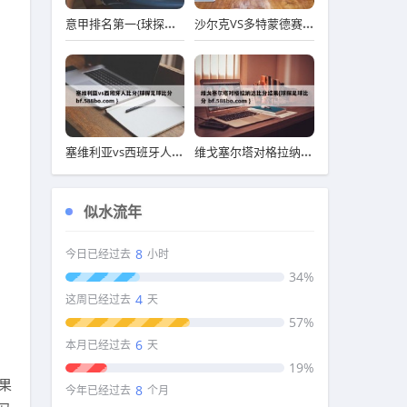
意甲排名第一{球探足球比分 bf.588bo.com }
沙尔克VS多特蒙德赛前预测{球探足球比分 bf.588bo.com }
塞维利亚vs西班牙人比分{球探足球比分 bf.588bo.com }
维戈塞尔塔对格拉纳达比分结果{球探足球比分 bf.588bo.com }
似水流年
8
今日已经过去
小时
34%
4
这周已经过去
天
57%
6
本月已经过去
天
19%
果
8
今年已经过去
个月