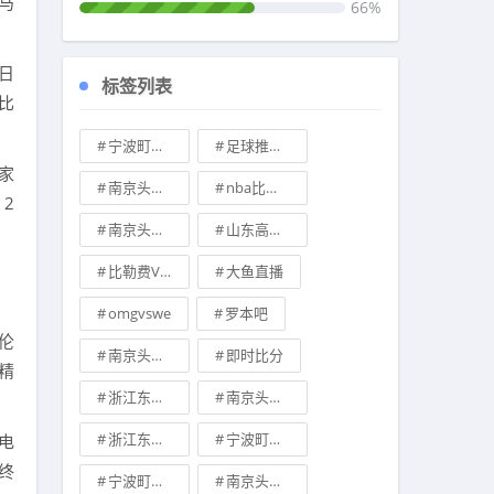
与马
66%
8日
标签列表
停比
宁波町渥vs广州龙狮胜负预测
足球推荐今日实单推荐
皇家
南京头排苏酒vs山西汾酒股份胜负预测
nba比分直播
，2
南京头排苏酒vs广东华南虎比分预测
山东高速vs宁波町渥预测
比勒费VS纽伦堡
大鱼直播
omgvswe
罗本吧
伦
南京头排苏酒vs浙江东阳光分析预测
即时比分
精
浙江东阳光vs南京头排苏酒分析预测
南京头排苏酒vs浙江东阳光预测
浙江东阳光vs南京头排苏酒预测
宁波町渥vs新疆伊力王酒预测
电
终
宁波町渥vs山西汾酒股份预测
南京头排苏酒vs辽宁本钢比分预测