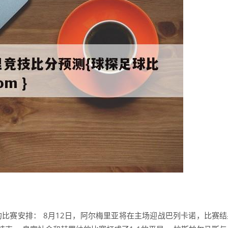
的比赛安排： 8月12日，阿尔梅里亚将在主场迎战巴列卡诺，比赛结