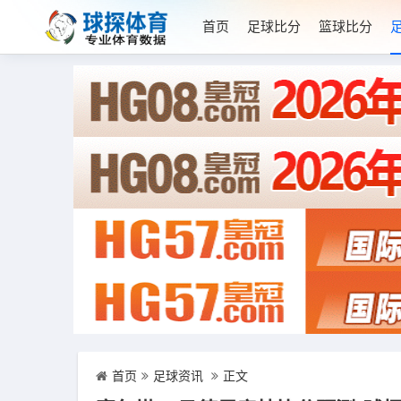
首页
足球比分
篮球比分
首页
足球资讯
正文