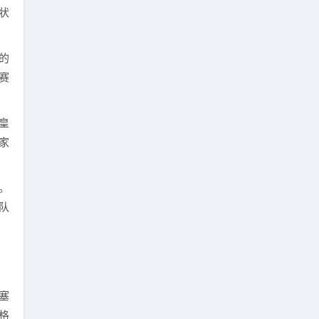
状
的
赛
皇
家
。
队
S塞
格