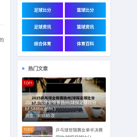
足球比分
篮球比分
足球资讯
篮球资讯
的
综合体育
体育百科
热门文章
TOP1
2025乒乓球全锦赛扬州{球探足球比分
bf.588bo.com }
浏览：305185 次
TOP2
乒乓球世锦赛女单半决赛