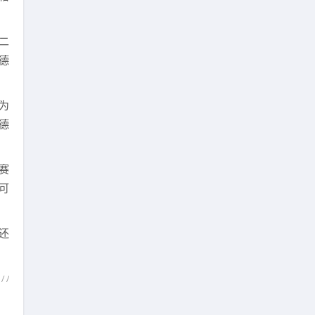
二
德
分为
马德
赛
可
还