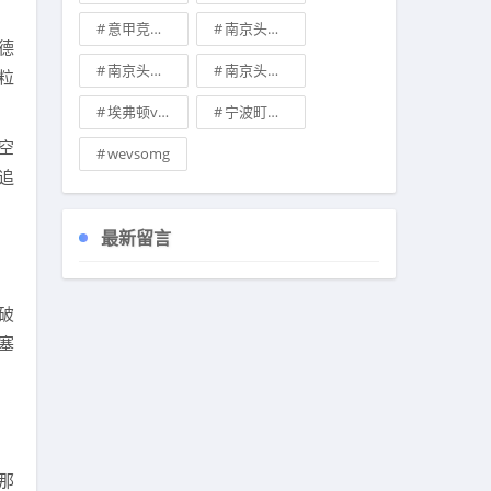
意甲竞彩推荐
南京头排苏酒vs天津先行者竞彩预测
德
南京头排苏酒vs浙江东阳光比分预测
南京头排苏酒vs山西汾酒股份分析预测
2粒
埃弗顿vs热刺
宁波町渥vs九台农商银行预测
空
wevsomg
追
最新留言
破
塞
那