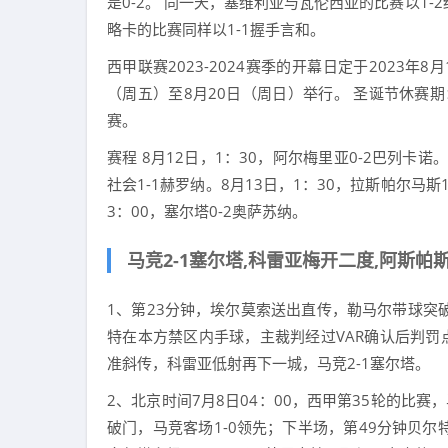
是0-2。 同一天，塞维利亚与瓦伦西亚的比赛以1-
略卡的比赛同样以1-1握手言和。
西甲联赛2023-2024赛季的开幕日定于2023年
（周五）至8月20日（周日）举行。 圣诞节休赛期：
赛。
赛程 8月12日，1：30，阿尔梅里亚0-2巴列卡诺。
社会1-1赫罗纳。8月13日，1：30，拉斯帕尔马斯1
3：00，塞尔塔0-2奥萨苏纳。
马竞2-1塞尔塔,科雷亚梅开二度,阿斯帕
1、第23分钟，埃尔莫索送出直传，勒马尔带球突破
特在本方禁区内手球，主裁判经过VAR确认后判罚
准斜传，科雷亚低射再下一城，马竞2-1塞尔塔。
2、北京时间7月8日04：00，西甲第35轮的比
破门，马竞客场1-0领先；下半场，第49分钟贝